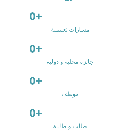
0
                      +

مسارات تعليمية
0
                      +

جائزة محلية و دولية
0
                      +

موظف
0
                      +

طالب و طالبة